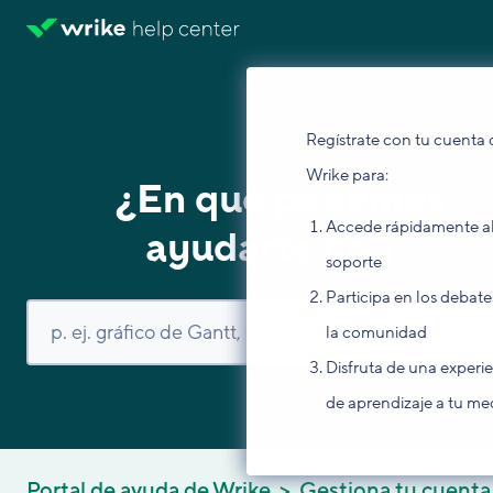
Regístrate con tu cuenta 
Wrike para:
¿En qué podemos
Accede rápidamente a
ayudarte hoy?
soporte
Participa en los debate
la comunidad
Disfruta de una experi
de aprendizaje a tu me
Portal de ayuda de Wrike
Gestiona tu cuenta