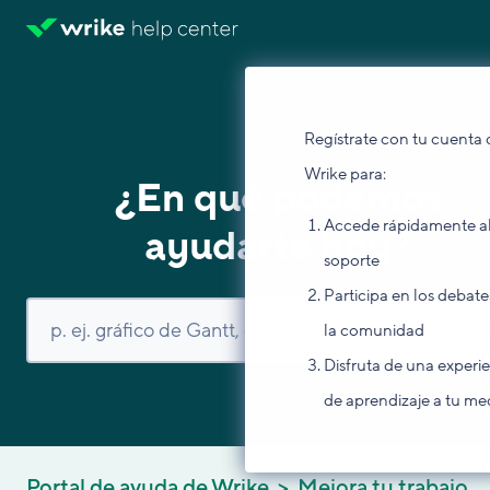
Regístrate con tu cuenta 
Wrike para:
¿En qué podemos
Accede rápidamente a
ayudarte hoy?
soporte
Participa en los debate
la comunidad
Disfruta de una experi
de aprendizaje a tu me
Portal de ayuda de Wrike
Mejora tu trabajo