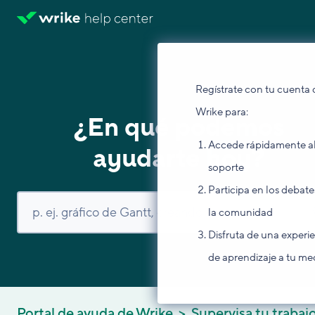
Regístrate con tu cuenta 
Wrike para:
¿En qué podemos
Accede rápidamente a
ayudarte hoy?
soporte
Participa en los debate
la comunidad
Disfruta de una experi
de aprendizaje a tu me
Portal de ayuda de Wrike
Supervisa tu trabaj