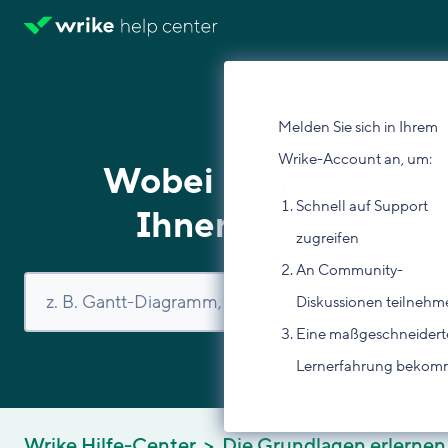
Melden Sie sich in Ihrem
Wrike-Account an, um:
Wobei können wir
Schnell auf Support
Ihnen helfen?
zugreifen
An Community-
Diskussionen teilnehm
Eine maßgeschneidert
Lernerfahrung beko
Wrike Hilfe-Center
Die Grundlagen erlernen