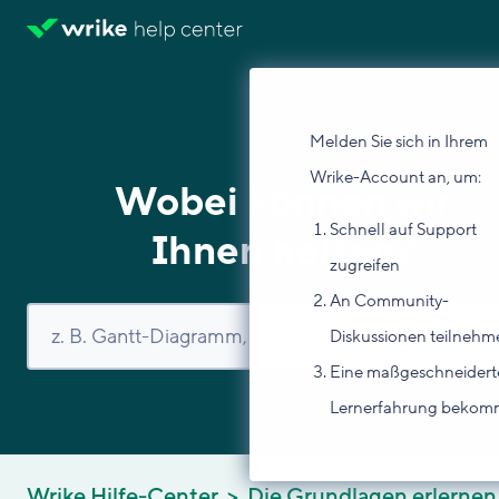
Melden Sie sich in Ihrem
Wrike-Account an, um:
Wobei können wir
Schnell auf Support
Ihnen helfen?
zugreifen
An Community-
Diskussionen teilnehm
Eine maßgeschneidert
Lernerfahrung beko
Wrike Hilfe-Center
Die Grundlagen erlernen