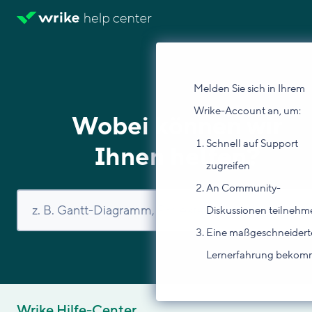
Melden Sie sich in Ihrem
Wrike-Account an, um:
Wobei können wir
Schnell auf Support
Ihnen helfen?
zugreifen
An Community-
Diskussionen teilnehm
Eine maßgeschneidert
Lernerfahrung beko
Wrike Hilfe-Center