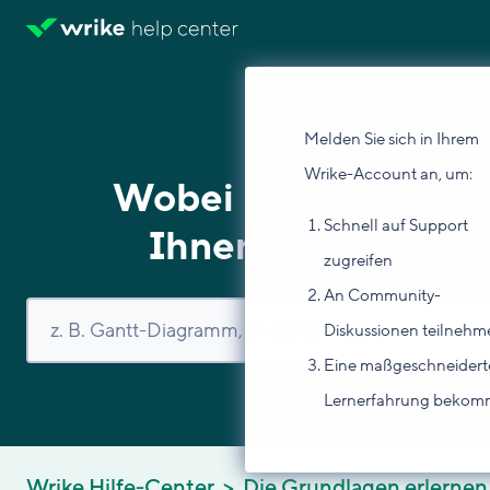
Melden Sie sich in Ihrem
Wrike-Account an, um:
Wobei können wir
Schnell auf Support
Ihnen helfen?
zugreifen
An Community-
Diskussionen teilnehm
Eine maßgeschneidert
Lernerfahrung beko
Wrike Hilfe-Center
Die Grundlagen erlernen