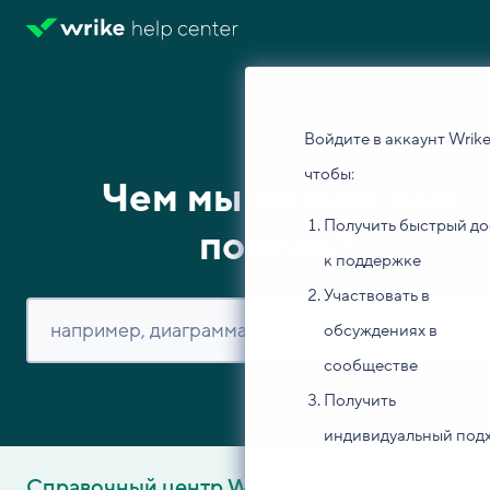
Войдите в аккаунт Wrike
чтобы:
Чем мы можем вам
Получить быстрый до
помочь?
к поддержке
Участвовать в
обсуждениях в
сообществе
Получить
индивидуальный под
Справочный центр Wrike
Изучите основы