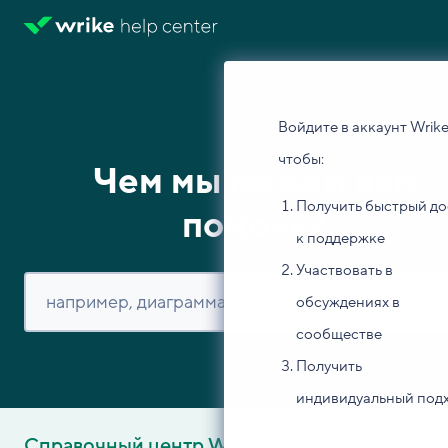
Войдите в аккаунт Wrike
чтобы:
Чем мы можем вам
Получить быстрый до
помочь?
к поддержке
Участвовать в
обсуждениях в
сообществе
Получить
индивидуальный под
Справочный центр Wrike
Изучите основы