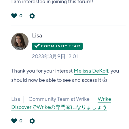
I am interested in joining this forum!
0
は
い
Lisa
2023年3月9日 12:01
Thank you for your interest
Melissa DeKoff
, you
should now be able to see and access it 👍
Lisa
Community Team at Wrike
Wrike
DiscoverでWrikeの専門家になりましょう
0
は