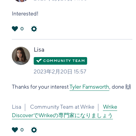
Interested!
0
は
い
Lisa
2023年2月20日 15:57
Thanks for your interest
Tyler Farnsworth
, done 🙌
Lisa
Community Team at Wrike
Wrike
DiscoverでWrikeの専門家になりましょう
0