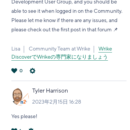
Development User Group, and you should be
able to see it when logged in on the Community.
Please let me know if there are any issues, and
please check out the first post in that forum 📌
Lisa
Community Team at Wrike
Wrike
DiscoverでWrikeの専門家になりましょう
0
は
い
Tyler Harrison
2023年2月15日 16:28
Yes please!