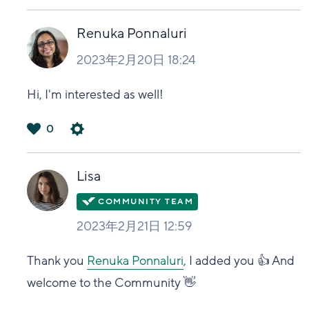
は
い
Renuka Ponnaluri
2023年2月20日 18:24
Hi, I'm interested as well!
0
は
い
Lisa
2023年2月21日 12:59
Thank you
Renuka Ponnaluri
, I added you 👍 And
welcome to the Community 👋