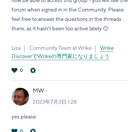
now be able to access this group - you will see the
forum when signed in in the Community. Please
feel free to answer the questions in the threads
there, as it hasn't been too active lately 🙂
Lisa
Community Team at Wrike
Wrike
DiscoverでWrikeの専門家になりましょう
0
は
い
MW -
2023年7月3日 1:28
yes please
0