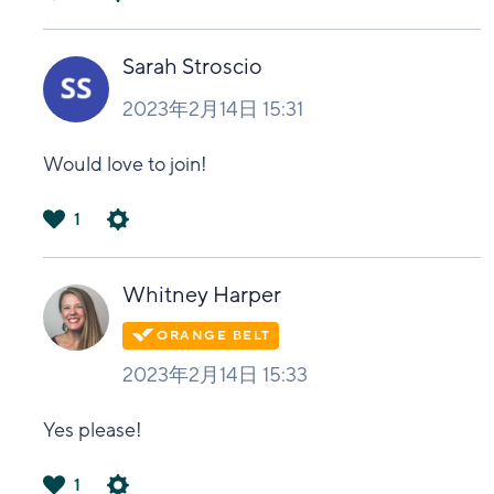
は
い
Sarah Stroscio
2023年2月14日 15:31
Would love to join!
1
は
い
Whitney Harper
2023年2月14日 15:33
Yes please!
1