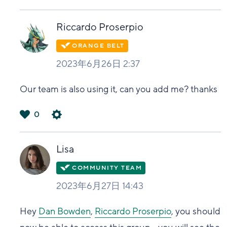
は
い
Riccardo Proserpio
2023年6月26日 2:37
Our team is also using it, can you add me? thanks
0
は
い
Lisa
2023年6月27日 14:43
Hey
Dan Bowden
,
Riccardo Proserpio
, you should