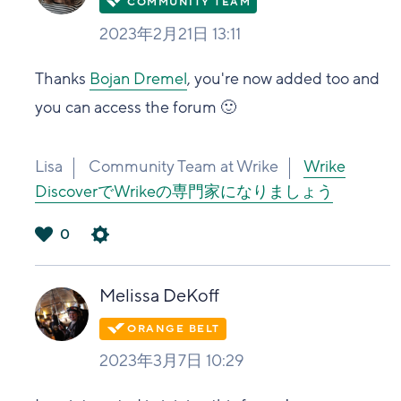
2023年2月21日 13:11
Thanks
Bojan Dremel
, you're now added too and
you can access the forum 🙂
Lisa
Community Team at Wrike
Wrike
DiscoverでWrikeの専門家になりましょう
0
は
い
Melissa DeKoff
2023年3月7日 10:29