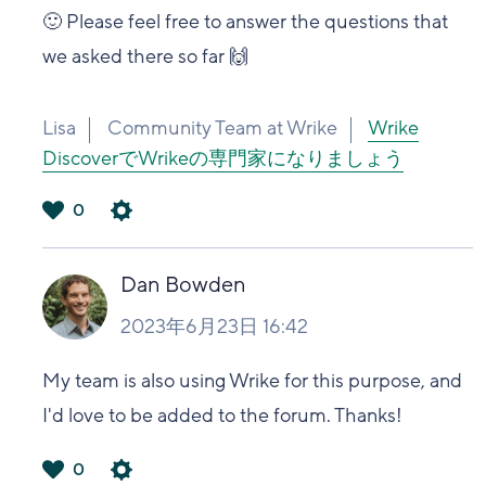
🙂 Please feel free to answer the questions that
we asked there so far 🙌
Lisa
Community Team at Wrike
Wrike
DiscoverでWrikeの専門家になりましょう
0
は
い
Dan Bowden
2023年6月23日 16:42
My team is also using Wrike for this purpose, and
I'd love to be added to the forum. Thanks!
0