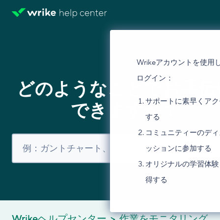
Wrikeアカウントを使用
ログイン：
どのようなことでお手伝
サポートに素早くアク
できますか？
する
コミュニティーのディ
ッションに参加する
オリジナルの学習体験
得する
Wrikeヘルプセンター
作業をモニタリング