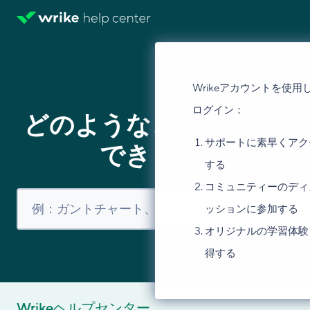
Wrikeアカウントを使用
ログイン：
どのようなことでお手伝
サポートに素早くアク
できますか？
する
コミュニティーのディ
ッションに参加する
オリジナルの学習体験
得する
Wrikeヘルプセンター