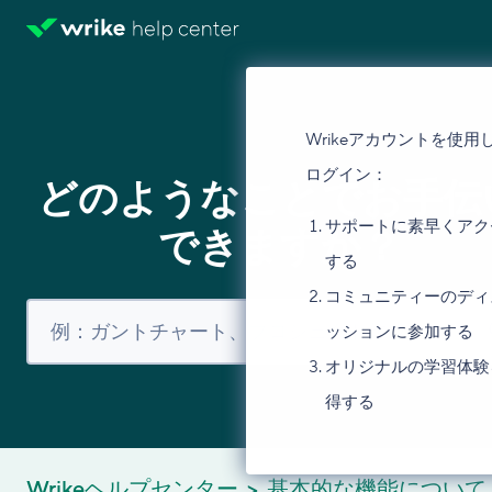
Wrikeアカウントを使用
ログイン：
どのようなことでお手伝
サポートに素早くアク
できますか？
する
コミュニティーのディ
ッションに参加する
オリジナルの学習体験
得する
Wrikeヘルプセンター
基本的な機能について