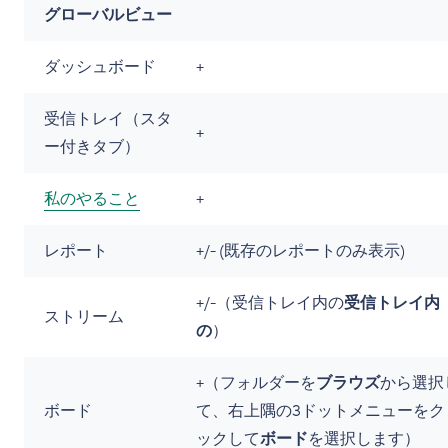
グローバルビュー
ダッシュボード
+
受信トレイ（スタ
+
ー付きタブ）
私のやること
+
レポート
+/- (既存のレポートのみ表示)
+/-（受信トレイ内の
受信トレイ内
ストリーム
の
）
+（フォルダーを
ブラウズ
から選択
ボード
て、右上隅の3ドットメニューをク
ックして
ボード
を選択します）