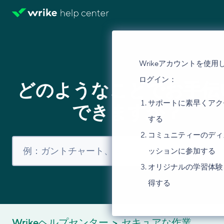
Wrikeアカウントを使用
ログイン：
どのようなことでお手伝
サポートに素早くアク
できますか？
する
コミュニティーのディ
ッションに参加する
オリジナルの学習体験
得する
Wrikeヘルプセンター
セキュアな作業