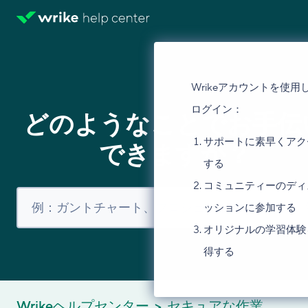
Wrikeアカウントを使用
ログイン：
どのようなことでお手伝
サポートに素早くアク
できますか？
する
コミュニティーのディ
ッションに参加する
オリジナルの学習体験
得する
Wrikeヘルプセンター
セキュアな作業