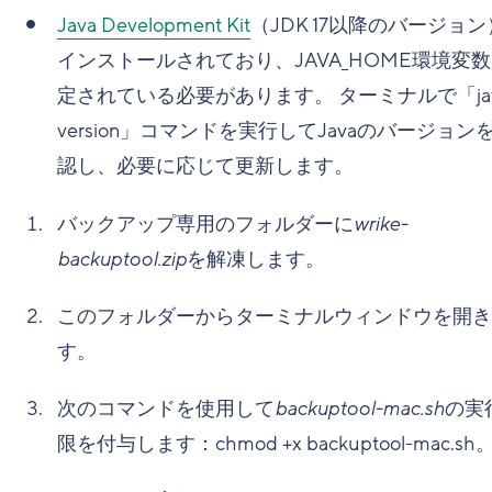
Java Development Kit
（JDK 17以降のバージョ
インストールされており、JAVA_HOME環境変
定されている必要があります。 ターミナルで「java
version」コマンドを実行してJavaのバージョン
認し、必要に応じて更新します。
バックアップ専用のフォルダーに
wrike-
backuptool.zip
を解凍します。
このフォルダーからターミナルウィンドウを開き
す。
次のコマンドを使用して
backuptool-mac.sh
の実
限を付与します：chmod +x backuptool-mac.sh