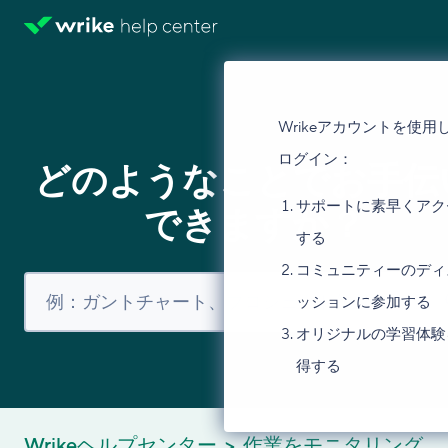
Wrikeアカウントを使用
ログイン：
どのようなことでお手伝
サポートに素早くアク
できますか？
する
コミュニティーのディ
ッションに参加する
オリジナルの学習体験
得する
Wrikeヘルプセンター
作業をモニタリング