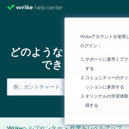
Wrikeアカウントを使用
ログイン：
どのようなことでお手伝
サポートに素早くアク
できますか？
する
コミュニティーのディ
ッションに参加する
オリジナルの学習体験
得する
Wrikeヘルプセンター
作業をレベルアップ