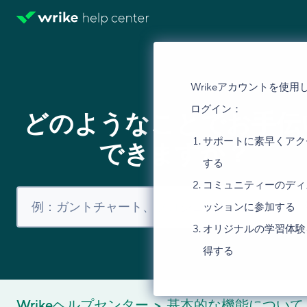
Wrikeアカウントを使用
ログイン：
どのようなことでお手伝
サポートに素早くアク
できますか？
する
コミュニティーのディ
ッションに参加する
オリジナルの学習体験
得する
Wrikeヘルプセンター
基本的な機能について