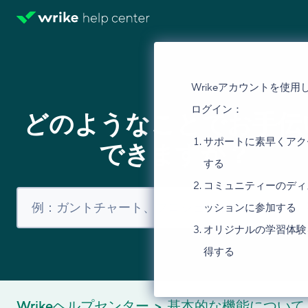
Wrikeアカウントを使用
ログイン：
どのようなことでお手伝
サポートに素早くアク
できますか？
する
コミュニティーのディ
ッションに参加する
オリジナルの学習体験
得する
Wrikeヘルプセンター
基本的な機能について