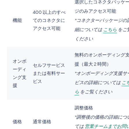
選択したコネクタパッケ
ジのみアクセス可能
400 以上のすべ
機能
てのコネクタに
*コネクターパッケージの
アクセス可能
細については
こちら
をご
ください
無料のオンボーディング
オンボ
援（最大 2 時間）
セルフサービス
ーディ
または有料サー
*オンボーディング支援サ
ング支
ビス
ビスの詳細については
こ
援
ら
をご覧ください
調整価格
*調整後の価格の詳細につ
価格
通常価格
ては
営業チームまでお問