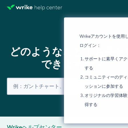
Wrikeアカウントを使用
ログイン：
どのようなことでお手伝
サポートに素早くアク
できますか？
する
コミュニティーのディ
ッションに参加する
オリジナルの学習体験
得する
Wrikeヘルプセンター