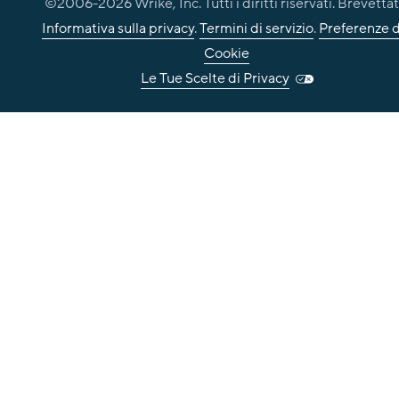
©2006-
2026
Wrike, Inc. Tutti i diritti riservati. Brevettat
Informativa sulla privacy
.
Termini di servizio
.
Preferenze d
Cookie
Le Tue Scelte di Privacy