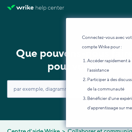
Connectez-vous avec vot
compte Wrike pour :
Que pouvons-nous fair
Accéder rapidement à
pour vous ?
l'assistance
Participer à des discus
de la communauté
Bénéficier d'une expér
d'apprentissage sur m
Centre d’aide Wrike
Collaborer et communi