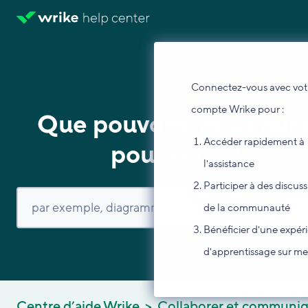
Connectez-vous avec vot
compte Wrike pour :
Que pouvons-nous fair
Accéder rapidement à
pour vous ?
l'assistance
Participer à des discus
de la communauté
Bénéficier d'une expér
d'apprentissage sur m
Centre d’aide Wrike
Collaborer et communi