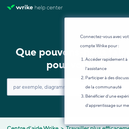
Connectez-vous avec vot
compte Wrike pour :
Que pouvons-nous fair
Accéder rapidement à
pour vous ?
l'assistance
Participer à des discus
de la communauté
Bénéficier d'une expér
d'apprentissage sur m
Centre d’aide Wrike
Travailler plus efficacem