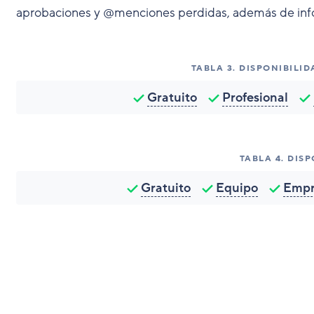
aprobaciones y @menciones perdidas, además de info
TABLA
3
.
DISPONIBILID
Gratuito
Profesional
TABLA
4
.
DISP
Gratuito
Equipo
Empr