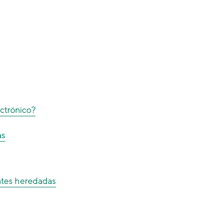
ectrónico?
as
entes heredadas