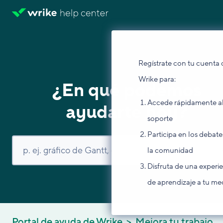
Regístrate con tu cuenta 
Wrike para:
¿En qué podemos
Accede rápidamente a
ayudarte hoy?
soporte
Participa en los debate
la comunidad
Disfruta de una experi
de aprendizaje a tu me
Portal de ayuda de Wrike
Mejora tu trabajo