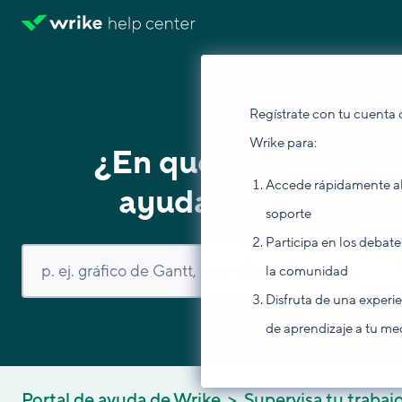
Regístrate con tu cuenta 
Wrike para:
¿En qué podemos
Accede rápidamente a
ayudarte hoy?
soporte
Participa en los debate
la comunidad
Disfruta de una experi
de aprendizaje a tu me
Portal de ayuda de Wrike
Supervisa tu trabaj