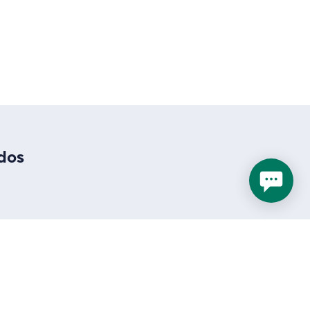
ados
nalizadas
zados en Wrike