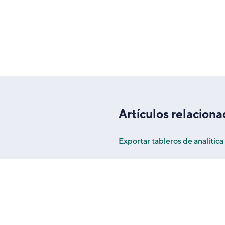
Artículos relacion
Exportar tableros de analítica
Crear tablas de análisis perso
Tipos de elementos personali
Espacios bloqueados