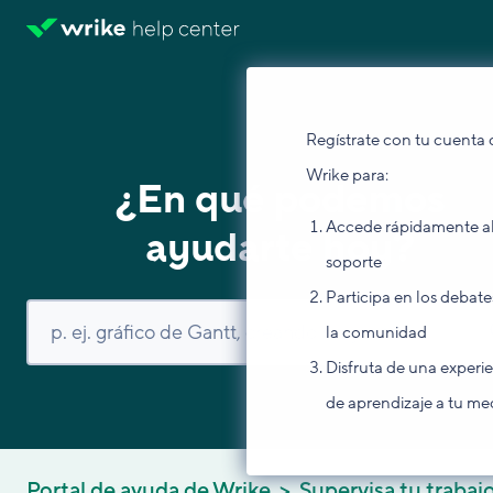
Regístrate con tu cuenta 
Wrike para:
¿En qué podemos
Accede rápidamente a
ayudarte hoy?
soporte
Participa en los debate
la comunidad
Disfruta de una experi
de aprendizaje a tu me
Portal de ayuda de Wrike
Supervisa tu trabaj