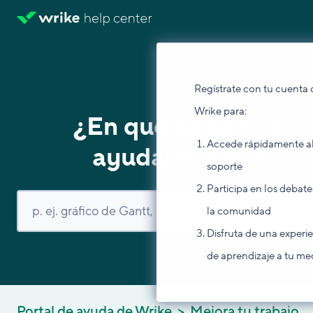
Regístrate con tu cuenta 
Wrike para:
¿En qué podemos
Accede rápidamente a
ayudarte hoy?
soporte
Participa en los debate
la comunidad
Disfruta de una experi
de aprendizaje a tu me
Portal de ayuda de Wrike
Mejora tu trabajo