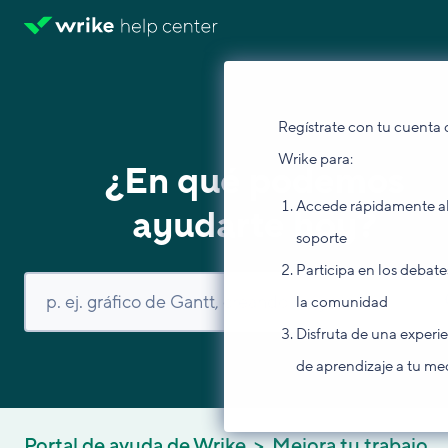
Regístrate con tu cuenta 
Wrike para:
¿En qué podemos
Accede rápidamente a
ayudarte hoy?
soporte
Participa en los debate
la comunidad
Disfruta de una experi
de aprendizaje a tu me
Portal de ayuda de Wrike
Mejora tu trabajo