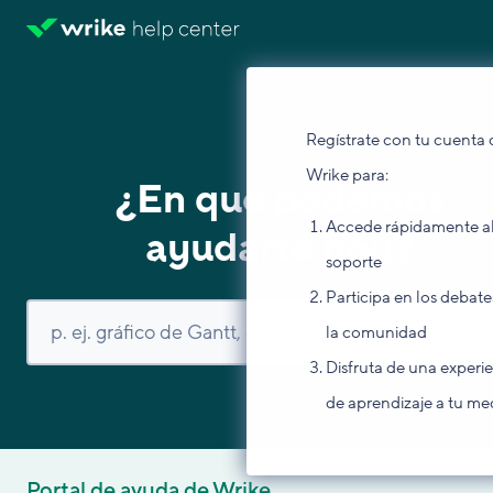
Regístrate con tu cuenta 
Wrike para:
¿En qué podemos
Accede rápidamente a
ayudarte hoy?
soporte
Participa en los debate
la comunidad
Disfruta de una experi
de aprendizaje a tu me
Portal de ayuda de Wrike