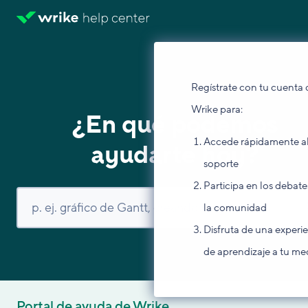
Regístrate con tu cuenta 
Wrike para:
¿En qué podemos
Accede rápidamente a
ayudarte hoy?
soporte
Participa en los debate
la comunidad
Disfruta de una experi
de aprendizaje a tu me
Portal de ayuda de Wrike