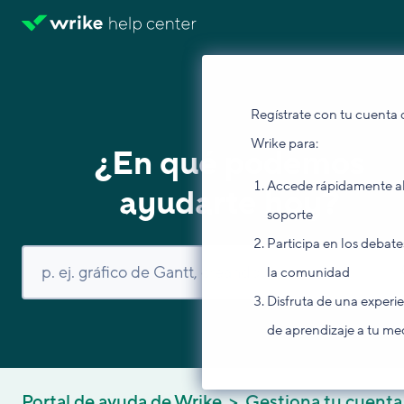
Regístrate con tu cuenta 
Wrike para:
¿En qué podemos
Accede rápidamente a
ayudarte hoy?
soporte
Participa en los debate
la comunidad
Disfruta de una experi
de aprendizaje a tu me
Portal de ayuda de Wrike
Gestiona tu cuenta