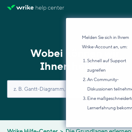
Melden Sie sich in Ihrem
Wrike-Account an, um:
Wobei können wir
Schnell auf Support
Ihnen helfen?
zugreifen
An Community-
Diskussionen teilnehm
Eine maßgeschneidert
Lernerfahrung beko
Wrike Hilfe-Center
Die Grundlagen erlernen