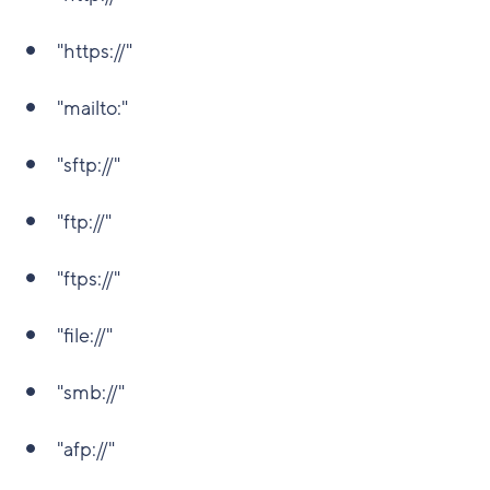
"https://"
"mailto:"
"sftp://"
"ftp://"
"ftps://"
"file://"
"smb://"
"afp://"