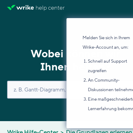
Melden Sie sich in Ihrem
Wrike-Account an, um:
Wobei können wir
Schnell auf Support
Ihnen helfen?
zugreifen
An Community-
Diskussionen teilnehm
Eine maßgeschneidert
Lernerfahrung beko
Wrike Hilfe-Center
Die Grundlagen erlernen