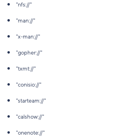
"nfs://"
"man://"
"x-man://"
"gopher://"
"txmt://"
"conisio://"
"starteam://"
"calshow://"
"onenote://"