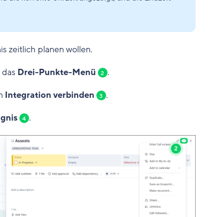
nis zeitlich planen wollen.
f das
Drei-Punkte-Menü
.
2
on
Integration verbinden
.
3
gnis
.
4