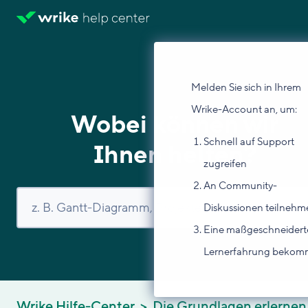
Melden Sie sich in Ihrem
Wrike-Account an, um:
Wobei können wir
Schnell auf Support
Ihnen helfen?
zugreifen
An Community-
Diskussionen teilnehm
Eine maßgeschneidert
Lernerfahrung beko
Wrike Hilfe-Center
Die Grundlagen erlernen