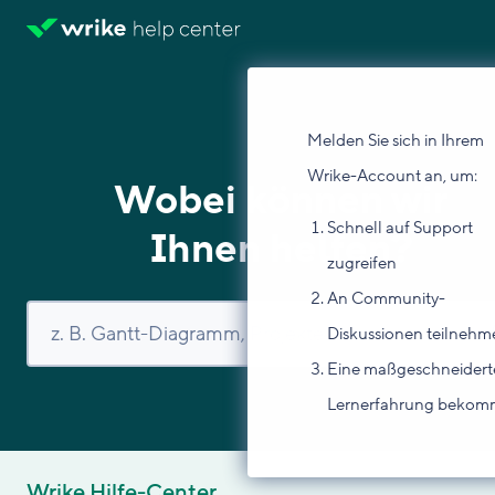
Melden Sie sich in Ihrem
Wrike-Account an, um:
Wobei können wir
Schnell auf Support
Ihnen helfen?
zugreifen
An Community-
Diskussionen teilnehm
Eine maßgeschneidert
Lernerfahrung beko
Wrike Hilfe-Center