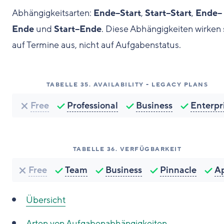
Abhängigkeitsarten:
Ende–Start
,
Start–Start
,
Ende–
Ende
und
Start–Ende
. Diese Abhängigkeiten wirken 
auf Termine aus, nicht auf Aufgabenstatus.
TABELLE
35
.
AVAILABILITY - LEGACY PLANS
Free
Professional
Business
Enterpr
TABELLE
36
.
VERFÜGBARKEIT
Free
Team
Business
Pinnacle
A
Übersicht
Arten von Aufgabenabhängigkeiten