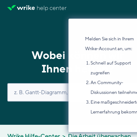
Melden Sie sich in Ihrem
Wrike-Account an, um:
Wobei können wir
Schnell auf Support
Ihnen helfen?
zugreifen
An Community-
Diskussionen teilnehm
Eine maßgeschneidert
Lernerfahrung beko
Wrike Hilfe-Center
Die Arbeit überwachen