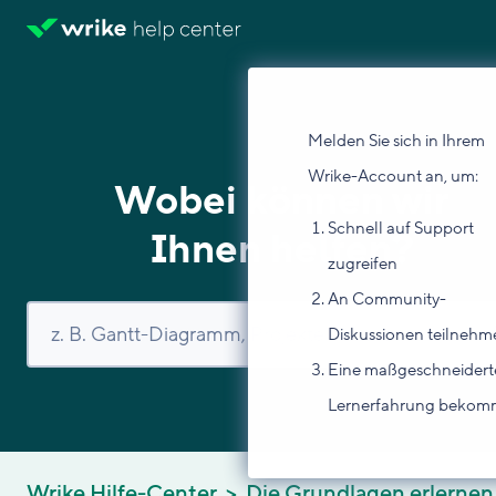
Melden Sie sich in Ihrem
Wrike-Account an, um:
Wobei können wir
Schnell auf Support
Ihnen helfen?
zugreifen
An Community-
Diskussionen teilnehm
Eine maßgeschneidert
Lernerfahrung beko
Wrike Hilfe-Center
Die Grundlagen erlernen