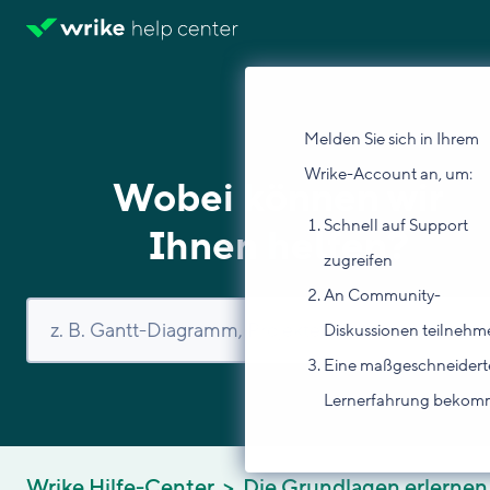
Melden Sie sich in Ihrem
Wrike-Account an, um:
Wobei können wir
Schnell auf Support
Ihnen helfen?
zugreifen
An Community-
Diskussionen teilnehm
Eine maßgeschneidert
Lernerfahrung beko
Wrike Hilfe-Center
Die Grundlagen erlernen