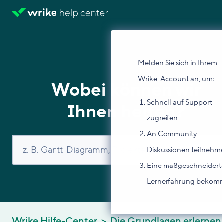
Melden Sie sich in Ihrem
Wrike-Account an, um:
Wobei können wir
Schnell auf Support
Ihnen helfen?
zugreifen
An Community-
Diskussionen teilnehm
Eine maßgeschneidert
Lernerfahrung beko
Wrike Hilfe-Center
Die Grundlagen erlernen