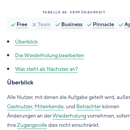
TABELLE
48
.
VERFÜGBARKEIT
Free
Team
Business
Pinnacle
A
Überblick
Die Wiederholung bearbeiten
Was steht als Nächstes an?
Überblick
Alle Nutzer, mit denen die Aufgabe geteilt wird, auße
Gastnutzer
,
Mitwirkende
, und
Betrachter
können
Änderungen an der
Wiederholung
vornehmen, sofer
ihre
Zugangsrolle
dies nicht einschränkt.