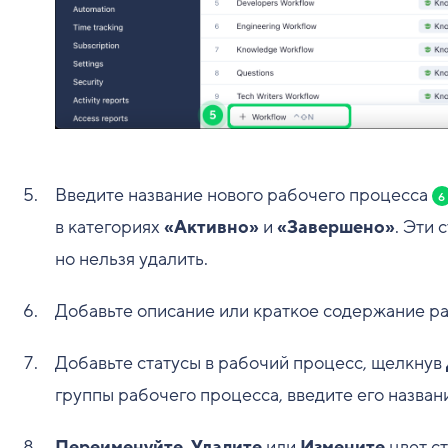
Введите название нового рабочего процесса
6
в категориях
«Активно»
и
«Завершено»
. Эти
но нельзя удалить.
Добавьте описание или краткое содержание р
Добавьте статусы в рабочий процесс, щелкнув
группы рабочего процесса, введите его назва
Переименуйте
,
Удалите
или
Измените
цвет ст