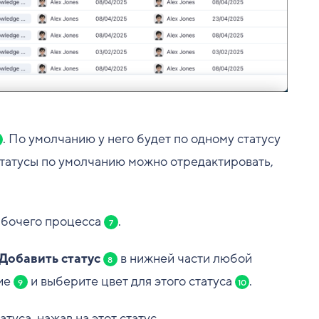
. По умолчанию у него будет по одному статусу
 статусы по умолчанию можно отредактировать,
абочего процесса
.
7
Добавить статус
в нижней части любой
8
ние
и выберите цвет для этого статуса
.
9
10
атуса, нажав на этот статус.