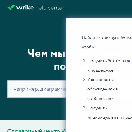
Войдите в аккаунт Wrike
чтобы:
Чем мы можем вам
Получить быстрый до
помочь?
к поддержке
Участвовать в
обсуждениях в
сообществе
Получить
индивидуальный под
Справочный центр Wrike
Изучите основы