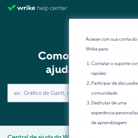
Acesse com sua conta do
Wrike para:
Como podemos
Contatar o suporte co
ajudar você?
rapidez
Participar de discussõe
comunidade
Desfrutar de uma
experiência personaliz
de aprendizagem
Central de ajuda do Wrike
Aprenda o básico