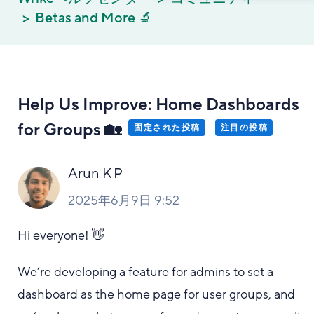
Betas and More 🔬
Help Us Improve: Home Dashboards
for Groups 🏡
固定された投稿
注目の投稿
Arun K P
2025年6月9日 9:52
Hi everyone! 👋
We’re developing a feature for admins to set a
dashboard as the home page for user groups, and