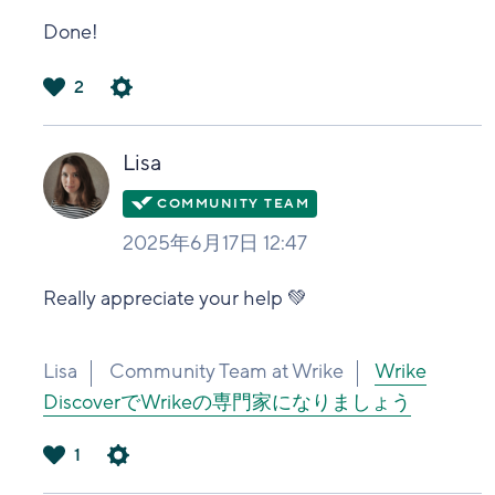
Done!
2
は
い
Lisa
2025年6月17日 12:47
Really appreciate your help 💚
Lisa
Community Team at Wrike
Wrike
DiscoverでWrikeの専門家になりましょう
1
は