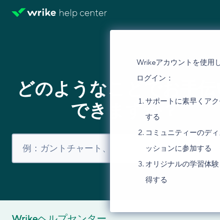
Wrikeアカウントを使用
ログイン：
どのようなことでお手伝
サポートに素早くアク
できますか？
する
コミュニティーのディ
ッションに参加する
オリジナルの学習体験
得する
Wrikeヘルプセンター