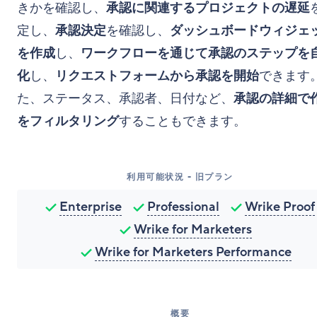
きかを確認し、
承認に関連するプロジェクトの遅延
定し、
承認決定
を確認し、
ダッシュボードウィジェ
を作成
し、
ワークフローを通じて承認のステップを
化
し、
リクエストフォームから承認を開始
できます。
た、ステータス、承認者、日付など、
承認の詳細で
をフィルタリング
することもできます。
利用可能状況 - 旧プラン
Enterprise
Professional
Wrike Proof
Wrike for Marketers
Wrike for Marketers Performance
概要