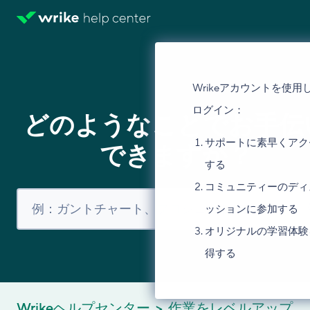
Wrikeアカウントを使用
ログイン：
どのようなことでお手伝
サポートに素早くアク
できますか？
する
コミュニティーのディ
ッションに参加する
オリジナルの学習体験
得する
Wrikeヘルプセンター
作業をレベルアップ