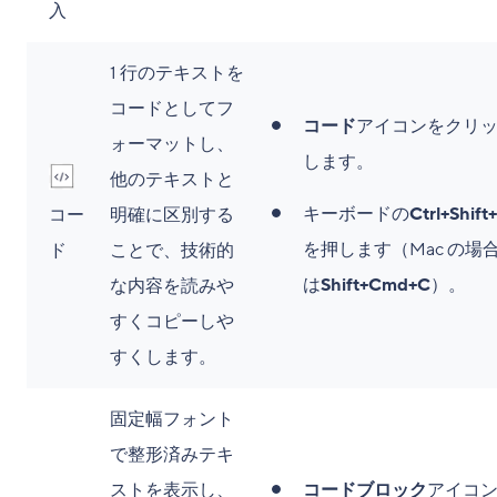
入
1 行のテキストを
コードとしてフ
コード
アイコンをクリ
ォーマットし、
します。
他のテキストと
キーボードの
Ctrl+Shift
コー
明確に区別する
を押します（Mac の場
ド
ことで、技術的
は
Shift+Cmd+C
）。
な内容を読みや
すくコピーしや
すくします。
固定幅フォント
で整形済みテキ
ストを表示し、
コードブロック
アイコ