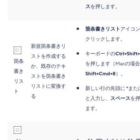
ス
を押します。
箇条書きリスト
アイコ
クリックします。
新規箇条書きリ
キーボードの
Ctrl+Shift
ストを作成する
箇条
を押します（Macの場
か、既存のテキ
書き
Shift+Cmd+8
）。
ストを箇条書き
リス
リストに変換す
新しい行の先頭に
*
また
ト
る
と入力し、
スペース
を
ます。