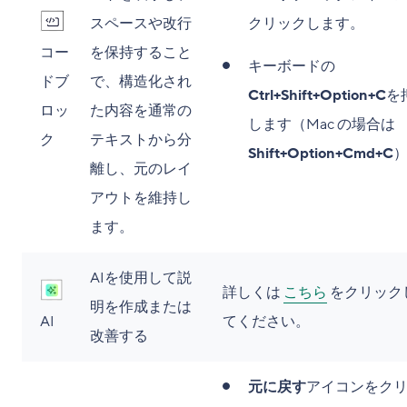
スペースや改行
クリックします。
コー
を保持すること
キーボードの
ドブ
で、構造化され
Ctrl+Shift+Option+C
を
ロッ
た内容を通常の
します（Mac の場合は
ク
テキストから分
Shift+Option+Cmd+C
離し、元のレイ
アウトを維持し
ます。
AIを使用して説
詳しくは
こちら
をクリック
明を作成または
AI
てください。
改善する
元に戻す
アイコンをク