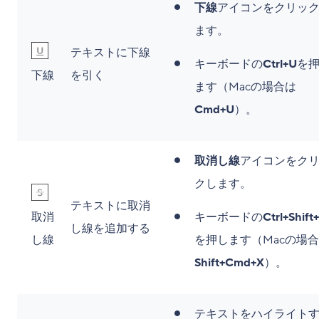
下線
アイコンをクリッ
ます。
テキストに下線
キーボードの
Ctrl+U
を
下線
を引く
ます（Macの場合は
Cmd+U
）。
取消し線
アイコンをク
クします。
テキストに取消
取消
キーボードの
Ctrl+Shift
し線を追加する
し線
を押します（Macの場
Shift+Cmd+X
）。
テキストをハイライト