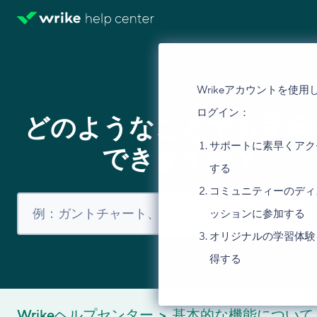
Wrikeアカウントを使用
ログイン：
どのようなことでお手伝
サポートに素早くアク
できますか？
する
コミュニティーのディ
ッションに参加する
オリジナルの学習体験
得する
Wrikeヘルプセンター
基本的な機能について