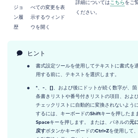
詳細については
こちら
をご
ジョ
べての変更を表
ください。
ン履
示するウィンド
歴
ウを開く
ヒント
書式設定ツールを使用してテキストに書式を
用する前に、テキストを選択します。
*
、
-
、
[]
、および後にドットが続く数字が、箇
条書きリストや番号付きリストの項目、およ
チェックリストに自動的に変換されないよう
するには、キーボードの
Shift
キーを押したま
Space
キーを押します。 または、パネルの
元
戻す
ボタンかキーボードの
Ctrl+Z
を使用して