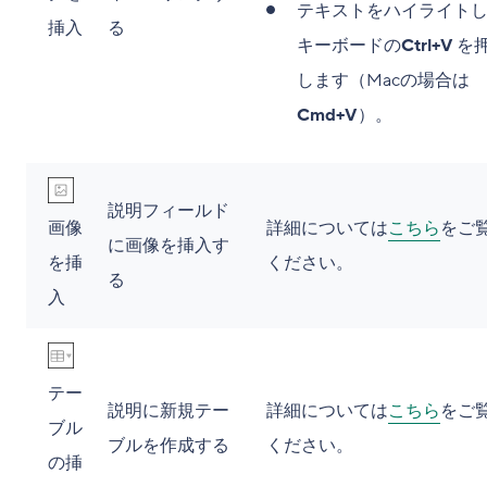
テキストをハイライト
挿入
る
キーボードの
Ctrl+V
を
します（Macの場合は
Cmd+V
）。
説明フィールド
画像
詳細については
こちら
をご
に画像を挿入す
を挿
ください。
る
入
テー
説明に新規テー
詳細については
こちら
をご
ブル
ブルを作成する
ください。
の挿