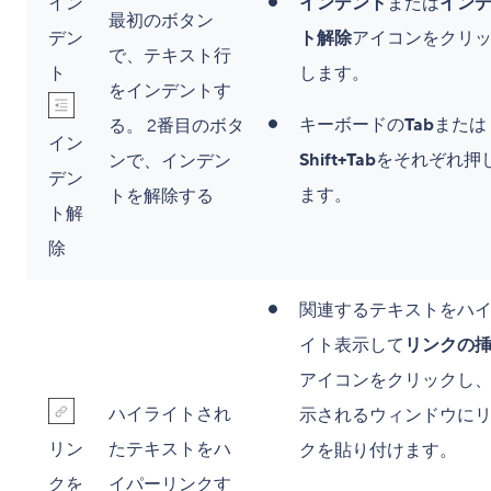
イン
インデント
または
イン
最初のボタン
デン
ト解除
アイコンをクリ
で、テキスト行
ト
します。
をインデントす
キーボードの
Tab
または
る。 2番目のボタ
イン
Shift+Tab
をそれぞれ押
ンで、インデン
デン
ます。
トを解除する
ト解
除
関連するテキストをハ
イト表示して
リンクの
アイコンをクリックし
ハイライトされ
示されるウィンドウに
リン
たテキストをハ
クを貼り付けます。
クを
イパーリンクす