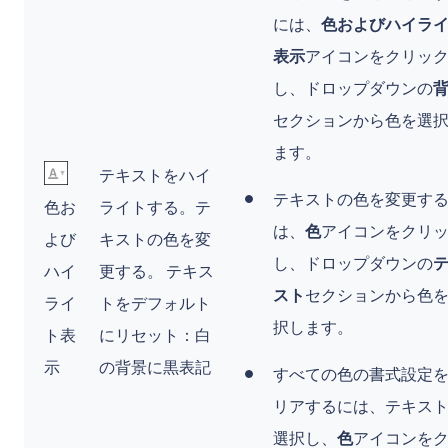
には、
色およびハイラ
表示
アイコンをクリッ
し、ドロップダウンの
セクションから色を選
ます。
テキストをハイ
テキストの色を変更す
色お
ライトする。テ
は、
色
アイコンをクリ
よび
キストの色を変
し、ドロップダウンの
ハイ
更する。 テキス
スト
セクションから色
ライ
トをデフォルト
択します。
ト表
にリセット：白
示
の背景に黒表記
すべての色の書式設定
リアするには、テキス
選択し、
色
アイコンを