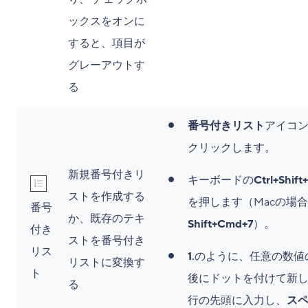
ックスをオンに
すると、項目が
グレーアウトす
る
番号付きリスト
アイコ
クリックします。
新規番号付きリ
キーボードの
Ctrl+Shift
ストを作成する
を押します（Macの場
番号
か、既存のテキ
Shift+Cmd+7
）。
付き
ストを番号付き
リス
1.
のように、任意の数値
リストに変換す
ト
後にドットを付けて新
る
行の先頭に入力し、
ス