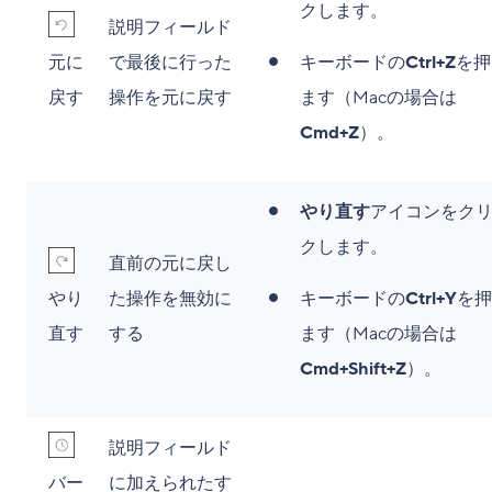
クします。
説明フィールド
元に
で最後に行った
キーボードの
Ctrl+Z
を押
戻す
操作を元に戻す
ます（Macの場合は
Cmd+Z
）。
やり直す
アイコンをク
クします。
直前の元に戻し
やり
た操作を無効に
キーボードの
Ctrl+Y
を押
直す
する
ます（Macの場合は
Cmd+Shift+Z
）。
説明フィールド
バー
に加えられたす